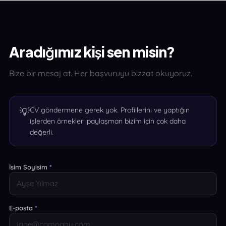
Aradığımız kişi sen misin?
Bize bir mesaj at. Her başvuruyu bizzat okuyoruz.
💡
CV göndermene gerek yok. Profillerini ve yaptığın
işlerden örnekleri paylaşman bizim için çok daha
değerli.
İsim Soyisim
*
E-posta
*