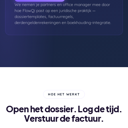
We nemen je partners en office manager mee door
hoe FlowQi past op een juridische praktijk —
dossiertemplates, factuurregels,
derdengeldenrekeningen en boekhouding-integratie.
HOE HET WERKT
Open het dossier. Log de tijd.
Verstuur de factuur.