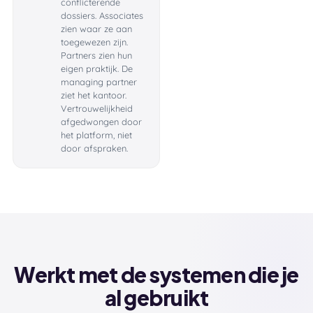
conflicterende
dossiers. Associates
zien waar ze aan
toegewezen zijn.
Partners zien hun
eigen praktijk. De
managing partner
ziet het kantoor.
Vertrouwelijkheid
afgedwongen door
het platform, niet
door afspraken.
Werkt met de systemen die je
al gebruikt