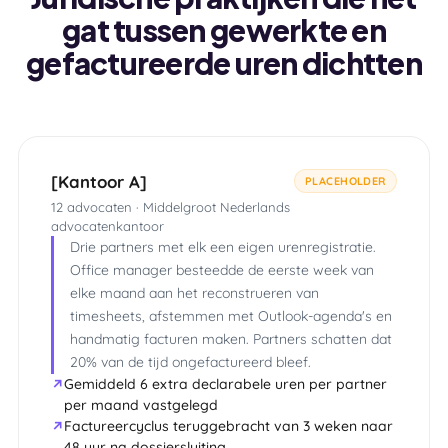
gat tussen gewerkte en
gefactureerde uren dichtten
[Kantoor A]
PLACEHOLDER
12 advocaten · Middelgroot Nederlands
advocatenkantoor
Drie partners met elk een eigen urenregistratie.
Office manager besteedde de eerste week van
elke maand aan het reconstrueren van
timesheets, afstemmen met Outlook-agenda's en
handmatig facturen maken. Partners schatten dat
20% van de tijd ongefactureerd bleef.
Gemiddeld 6 extra declarabele uren per partner
per maand vastgelegd
Factureercyclus teruggebracht van 3 weken naar
48 uur na dossiersluiting