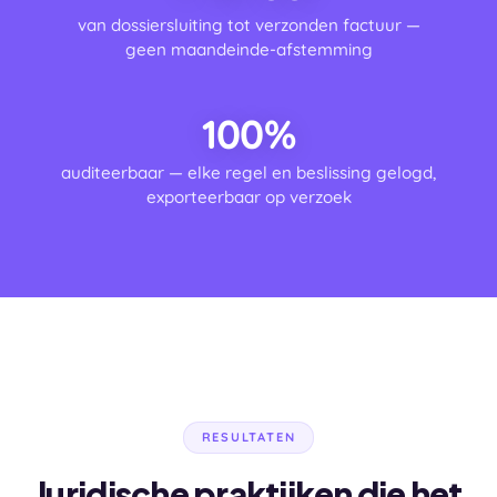
van dossiersluiting tot verzonden factuur —
geen maandeinde-afstemming
100%
auditeerbaar — elke regel en beslissing gelogd,
exporteerbaar op verzoek
RESULTATEN
Juridische praktijken die het