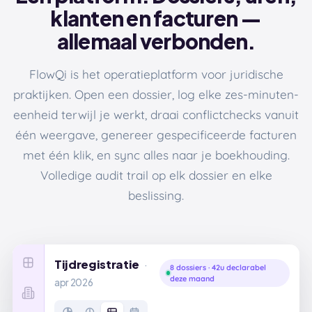
klanten en facturen —
allemaal verbonden.
FlowQi is het operatieplatform voor juridische
praktijken. Open een dossier, log elke zes-minuten-
eenheid terwijl je werkt, draai conflictchecks vanuit
één weergave, genereer gespecificeerde facturen
met één klik, en sync alles naar je boekhouding.
Volledige audit trail op elk dossier en elke
beslissing.
Tijdregistratie
·
8 dossiers · 42u declarabel
· wo 15 apr
deze maand
apr 2026
08:00
VANDAAG
09:15