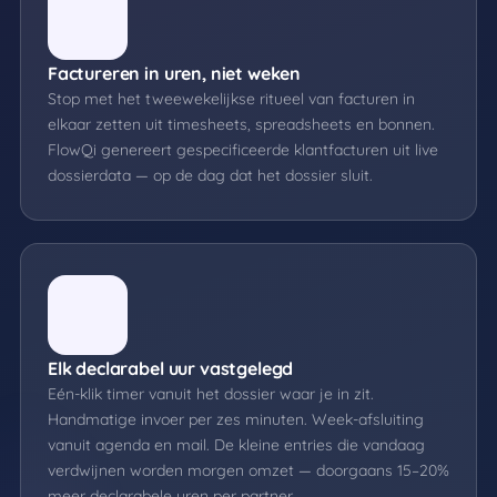
Factureren in uren, niet weken
Stop met het tweewekelijkse ritueel van facturen in
elkaar zetten uit timesheets, spreadsheets en bonnen.
FlowQi genereert gespecificeerde klantfacturen uit live
dossierdata — op de dag dat het dossier sluit.
Elk declarabel uur vastgelegd
Eén-klik timer vanuit het dossier waar je in zit.
Handmatige invoer per zes minuten. Week-afsluiting
vanuit agenda en mail. De kleine entries die vandaag
verdwijnen worden morgen omzet — doorgaans 15–20%
meer declarabele uren per partner.