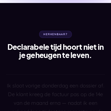
HERKENBAAR?
Declarabele tijd hoort niet in
je geheugen te leven.
Ik sloot vorige donderdag een dossier af.
De klant kreeg de factuur pas op de 14e
van de maand erna — nadat ik een