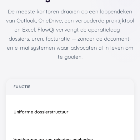
De meeste kantoren draaien op een lappendeken
van Outlook, OneDrive, een verouderde praktijktool
en Excel. FlowQi vervangt de operatielaag —
dossiers, uren, facturatie — zonder de document-
en e-mailsystemen waar advocaten al in leven om
te gooien.
FUNCTIE
O
Uniforme dossierstructuur
Vastleggen op zes-minuten-eenheden