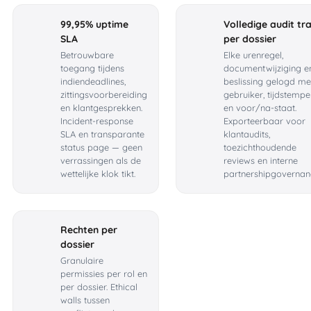
99,95% uptime
Volledige audit tra
SLA
per dossier
Betrouwbare
Elke urenregel,
toegang tijdens
documentwijziging e
indiendeadlines,
beslissing gelogd me
zittingsvoorbereiding
gebruiker, tijdstempe
en klantgesprekken.
en voor/na-staat.
Incident-response
Exporteerbaar voor
SLA en transparante
klantaudits,
status page — geen
toezichthoudende
verrassingen als de
reviews en interne
wettelijke klok tikt.
partnershipgovernan
Rechten per
dossier
Granulaire
permissies per rol en
per dossier. Ethical
walls tussen