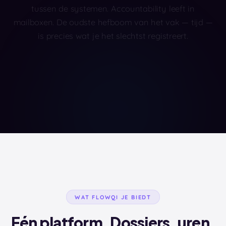
tussen de systemen. Accountability leeft in
mailboxen. De oudste hefboom van het vak — tijd —
is precies wat je het slechtst registreert.
WAT FLOWQI JE BIEDT
Eén platform. Dossiers, uren,