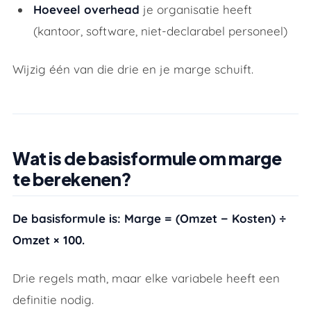
Hoeveel overhead
je organisatie heeft
Hoe houd je projectmarge bij in een bureausettin
(kantoor, software, niet-declarabel personeel)
Wat is de relatie tussen marge en uurtarief?
Wijzig één van die drie en je marge schuift.
Marge berekenen in het kort
Zie je projectmarge in real-time
Wat is de basisformule om marge
te berekenen?
De basisformule is: Marge = (Omzet − Kosten) ÷
Omzet × 100.
Drie regels math, maar elke variabele heeft een
definitie nodig.