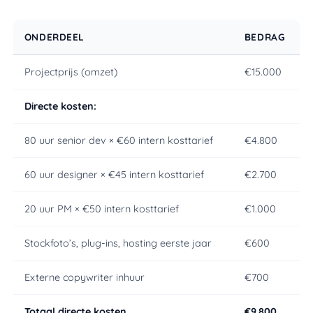
ONDERDEEL
BEDRAG
Projectprijs (omzet)
€15.000
Directe kosten:
80 uur senior dev × €60 intern kosttarief
€4.800
60 uur designer × €45 intern kosttarief
€2.700
20 uur PM × €50 intern kosttarief
€1.000
Stockfoto’s, plug-ins, hosting eerste jaar
€600
Externe copywriter inhuur
€700
Totaal directe kosten
€9.800