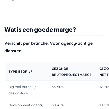
Wat is een goede marge?
Verschilt per branche. Voor agency-achtige
diensten:
GEZONDE
GEZO
TYPE BEDRIJF
BRUTOPROJECTMARGE
NETT
Digitaal bureau /
35-50%
12-2
designstudio
Development agency
30-45%
10-18