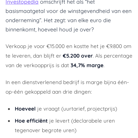
Investopedia
omschrijft het als “het
Brutomarge formule
basismaatgetal voor de winstgevendheid van een
Nettomarge formule
onderneming”. Het zegt: van elke euro die
Hoe bereken je projectmarge? (Voorbeeld)
binnenkomt, hoeveel houd je over?
Wat is een goede marge?
Verkoop je voor €15.000 en kostte het je €9.800 om
Wat is het verschil tussen marge en markup?
te leveren, dan blijft er
€5.200 over
. Als percentage
Wat zijn de meest gemaakte rekenfouten?
van de verkoopprijs is dat
34,7% marge
.
1. Verkooptarief gebruiken in plaats van kostta
In een dienstverlenend bedrijf is marge bijna één-
2. Niet-declarabele uren vergeten
op-één gekoppeld aan drie dingen:
3. Overhead niet meenemen in nettomarge
Hoeveel
je vraagt (uurtarief, projectprijs)
4. Inhuur niet apart bijhouden
Hoe efficiënt
je levert (declarabele uren
5. Afboekingen niet aftrekken
tegenover begrote uren)
6. Scope creep meetellen alsof het normaal we