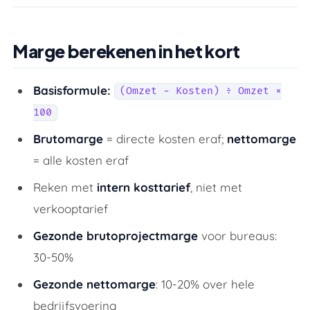
Marge berekenen in het kort
Basisformule:
(Omzet − Kosten) ÷ Omzet ×
100
Brutomarge
= directe kosten eraf;
nettomarge
= alle kosten eraf
Reken met
intern kosttarief
, niet met
verkooptarief
Gezonde brutoprojectmarge
voor bureaus:
30-50%
Gezonde nettomarge
: 10-20% over hele
bedrijfsvoering