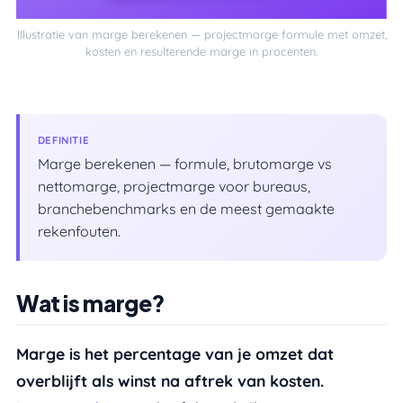
Illustratie van marge berekenen — projectmarge formule met omzet,
kosten en resulterende marge in procenten.
DEFINITIE
Marge berekenen — formule, brutomarge vs
nettomarge, projectmarge voor bureaus,
branchebenchmarks en de meest gemaakte
rekenfouten.
Wat is marge?
Wat is marge?
Wat is de basisformule om marge te berekenen?
Marge is het percentage van je omzet dat
Wat zijn de drie soorten marge?
overblijft als winst na aftrek van kosten.